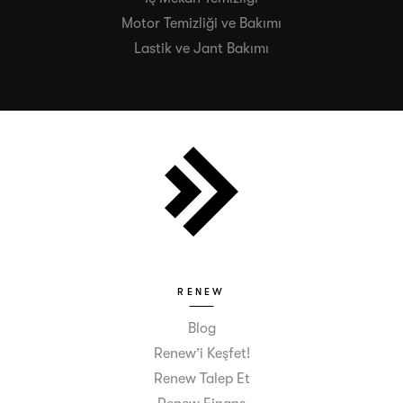
Motor Temizliği ve Bakımı
Lastik ve Jant Bakımı
RENEW
Blog
Renew’i Keşfet!
Renew Talep Et