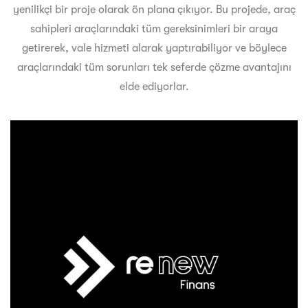
yenilikçi bir proje olarak ön plana çıkıyor. Bu projede, araç
sahipleri araçlarındaki tüm gereksinimleri bir araya
getirerek, vale hizmeti alarak yaptırabiliyor ve böylece
araçlarındaki tüm sorunları tek seferde çözme avantajını
elde ediyorlar.