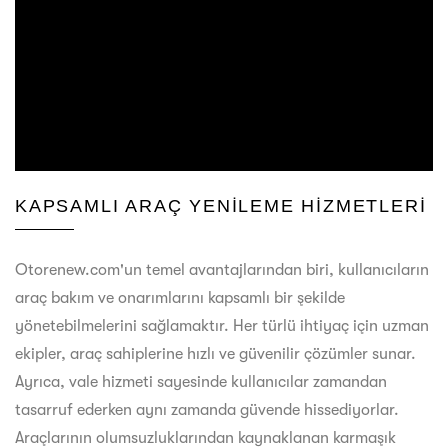
KAPSAMLI ARAÇ YENILEME HIZMETLERI
Otorenew.com'un temel avantajlarından biri, kullanıcıların
araç bakım ve onarımlarını kapsamlı bir şekilde
yönetebilmelerini sağlamaktır. Her türlü ihtiyaç için uzman
ekipler, araç sahiplerine hızlı ve güvenilir çözümler sunar.
Ayrıca, vale hizmeti sayesinde kullanıcılar zamandan
tasarruf ederken aynı zamanda güvende hissediyorlar.
Araçlarının olumsuzluklarından kaynaklanan karmaşık